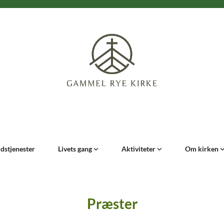
dstjenester
Livets gang
Aktiviteter
Om kirken
Præster