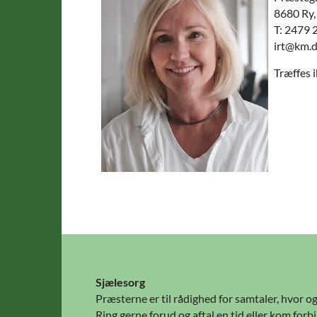
8680 Ry,
T: 2479 
irt@km.d
Træffes 
Sjælesorg
Præsterne er til rådighed for samtaler, hvor og
Ring gerne forud og aftal en tid eller kom for