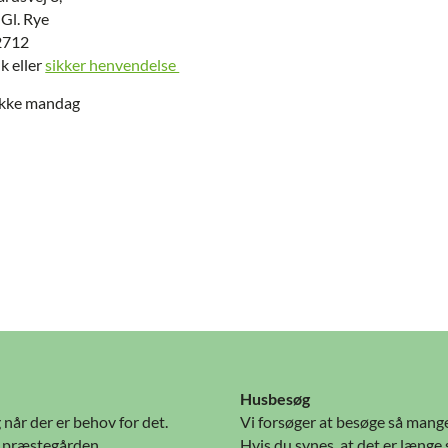
 Gl. Rye
2712
k eller
sikker henvendelse
ikke mandag
Husbesøg
 når der er behov for det.
Vi forsøger at besøge så mang
bi præstegården,
Hvis du synes, at det er længe 