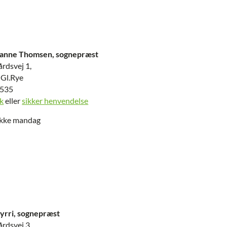
hanne Thomsen, sognepræst
rdsvej 1,
 Gl.Rye
2535
k
eller
sikker henvendelse
ikke mandag
hyrri, sognepræst
rdsvej 3,