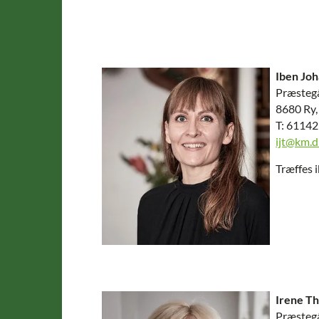
Iben Jo
Præstegå
8680 Ry,
T: 6114
ijt@km.d
Træffes 
Irene T
Præstegå