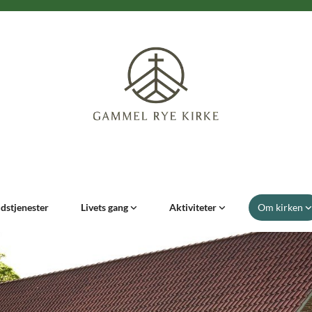
dstjenester
Livets gang
Aktiviteter
Om kirken