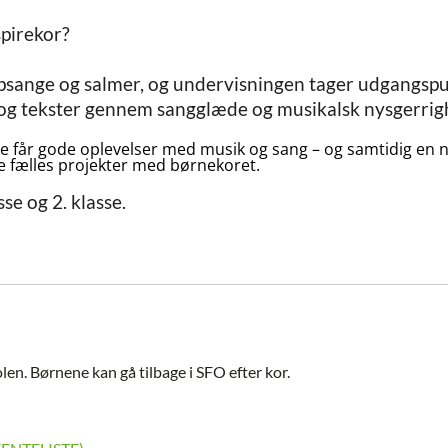
spirekor?
opsange og salmer, og undervisningen tager udgangspun
g tekster gennem sangglæde og musikalsk nysgerrighed
e får gode oplevelser med musik og sang – og samtidig en nat
ave fælles projekter med børnekoret.
se og 2. klasse.
olen. Børnene kan gå tilbage i SFO efter kor.