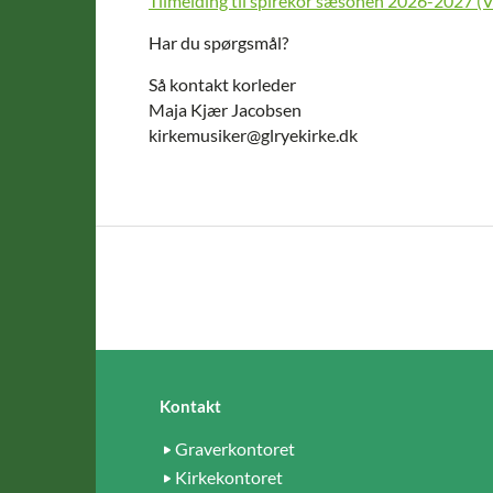
Tilmelding til spirekor sæsonen 2026-2027 
Har du spørgsmål?
Så kontakt korleder
Maja Kjær Jacobsen
kirkemusiker@glryekirke.dk
Kontakt
Graverkontoret
Kirkekontoret