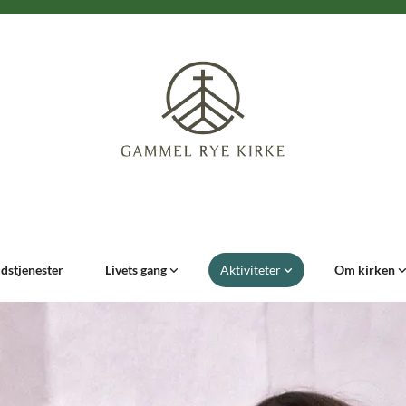
dstjenester
Livets gang
Aktiviteter
Om kirken